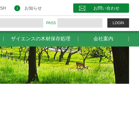
保存処理
会社案内
お問い合わせ
ISH
お知らせ
お問い合わせ
PASS
LOGIN
ザイエンスの木材保存処理
会社案内