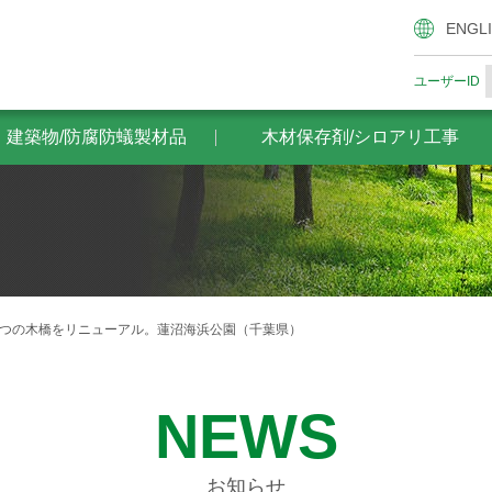
腐防蟻製材品
木材保存剤/シロアリ工事
ザイエンスの木材
ENGL
ユーザーID
・建築物/防腐防蟻製材品
木材保存剤/シロアリ工事
の二つの木橋をリニューアル。蓮沼海浜公園（千葉県）
NEWS
お知らせ