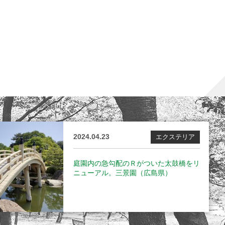
2024.04.23
エクステリア
庭園内の急勾配のＲがついた太鼓橋をリ
ニューアル。三景園（広島県）