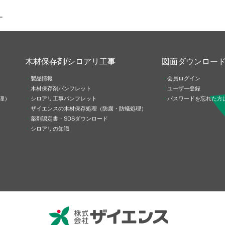
ー
木材保存剤/シロアリ工事
図面ダウンロー
製品情報
会員ログイン
木材保存剤パンフレット
ユーザー登録
理）
シロアリ工事パンフレット
パスワードを忘れた方
ザイエンスの木材保存処理（防腐・防蟻処理）
薬剤認定書・SDSダウンロード
シロアリの知識