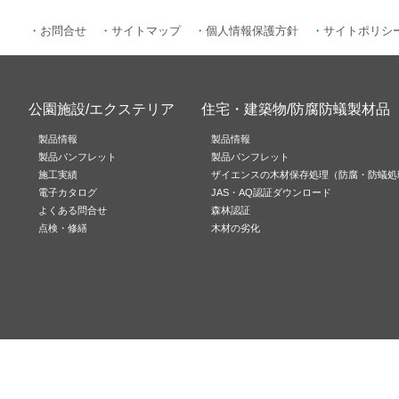
お問合せ
サイトマップ
個人情報保護方針
サイトポリシ
公園施設/エクステリア
住宅・建築物/防腐防蟻製材品
製品情報
製品情報
製品パンフレット
製品パンフレット
施工実績
ザイエンスの木材保存処理（防腐・防蟻処
電子カタログ
JAS・AQ認証ダウンロード
よくある問合せ
森林認証
点検・修繕
木材の劣化