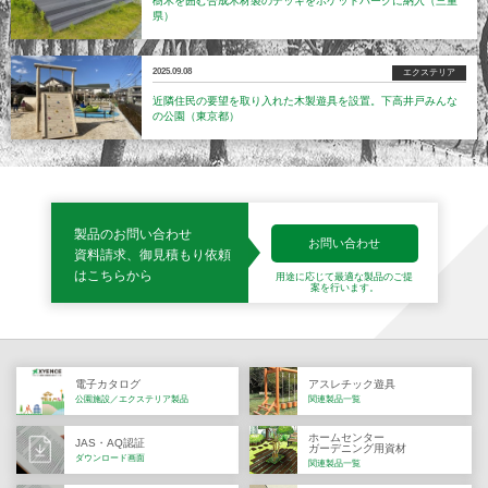
樹木を囲む合成木材製のデッキをポケットパークに納入（三重
県）
2025.09.08
エクステリア
近隣住民の要望を取り入れた木製遊具を設置。下高井戸みんな
の公園（東京都）
製品のお問い合わせ
お問い合わせ
資料請求、御見積もり依頼
はこちらから
用途に応じて最適な製品の
ご提
案を行います。
電子カタログ
アスレチック遊具
公園施設／エクステリア製品
関連製品一覧
ホームセンター
JAS・AQ認証
ガーデニング用資材
ダウンロード画面
関連製品一覧