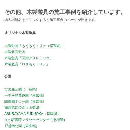
その他、木製遊具の施工事例を紹介しています。
納入場所名をクリックすると施工事例のページが開きます。
オリジナル木製遊具
木製遊具「もくもくトリデ（据置式）」
木製斜面遊具
木製遊具「回廊アスレチック」
木製遊具「ログもくトリデ」
公園
宮の森公園（千葉県）
一本松児童遊園（東京都）
関前四丁目公園（東京都）
南西第四公園（山梨県）
ABURAYAMA FUKUOKA（福岡県）
道の駅真狩フラワーセンター（北海道）
戸越南公園（東京都）