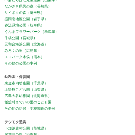
甲府たちばな児童遊園（山梨県）
ながさき県民の森（長崎県）
サイボクの森（埼玉県）
盛岡南地区公園（岩手県）
谷汲緑地公園（岐阜県）
ぐんまフラワーパーク（群馬県）
牛橋公園（宮城県）
元和台海浜公園（北海道）
みろくの里（広島県）
エコパーク水俣（熊本）
その他の公園の事例
幼稚園・保育園
東金市内幼稚園（千葉県）
上野原こども園（山梨県）
広島大谷幼稚園（北海道県）
飯舘村までいの里のこども園
その他の幼保・学校関係の事例
テツモク遊具
下加納農村公園（茨城県）
尾花川公園（滋賀県）