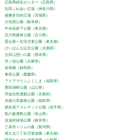
広島県緑化センター（広島県）
生田ふれあい広場（神奈川県）
雄勝多目的広場（宮城県）
大垣西公園（岐阜県）
中央高架下公園（東京都）
石川県森林公園（石川県）
霞台第一住宅児童公園（東京都）
けいはんな記念公園（京都府）
立田山憩いの森（熊本県）
市ノ池公園（兵庫県）
楽寿園（静岡県）
東部公園（愛媛県）
アクアマリンふくしま（福島県）
豊田湖畔公園（山口県）
丹波自然運動公園（京都府）
赤坂の里森林公園（福島県）
鵜住居アスレチック公園（岩手県）
歌の森運動公園（富山県）
谷汲村緑地公園（岐阜県）
三条市トリムの森（新潟県）
尾久北三丁目児童遊園（東京都）